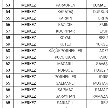
53
MERKEZ
KARAÖREN
CUMALİ
54
MERKEZ
KARATAŞ
DURSUN
55
MERKEZ
KARKIN
ORHA
56
MERKEZ
KAZICIK
EMİ
57
MERKEZ
KOÇPINAR
EYÜ
58
MERKEZ
KOYAK
BESİ
59
MERKEZ
KUTLU
YÜKSE
60
MERKEZ
KÜÇÜKPÖRNEKLER
ADE
61
MERKEZ
KÜÇÜKGÜVE
FARU
62
MERKEZ
MACARLI
SAVAŞ
63
MERKEZ
NURGÖZ
HÜSEYİ
64
MERKEZ
PÖRNEKLER
İDRİ
65
MERKEZ
SALMANLI
MUSTAF
66
MERKEZ
SAPMAZ
RAMAZ
67
MERKEZ
SARAYHAN
RAMAZA
68
MERKEZ
SARIAĞIL
REİ