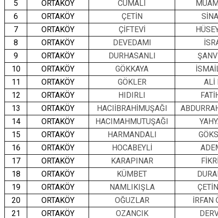
5
ORTAKÖY
CUMALI
MUAM
6
ORTAKÖY
ÇETİN
SİN
7
ORTAKÖY
ÇİFTEVİ
HÜSEY
8
ORTAKÖY
DEVEDAMI
İSR
9
ORTAKÖY
DURHASANLI
ŞANV
10
ORTAKÖY
GÖKKAYA
İSMAİ
11
ORTAKÖY
GÖKLER
ALİ
12
ORTAKÖY
HIDIRLI
FATİ
13
ORTAKÖY
HACIİBRAHİMUŞAĞI
ABDURRA
14
ORTAKÖY
HACIMAHMUTUŞAĞI
YAHY
15
ORTAKÖY
HARMANDALI
GÖKS
16
ORTAKÖY
HOCABEYLİ
ADE
17
ORTAKÖY
KARAPINAR
FİKR
18
ORTAKÖY
KÜMBET
DURA
19
ORTAKÖY
NAMLIKIŞLA
ÇETİ
20
ORTAKÖY
OĞUZLAR
İRFAN
21
ORTAKÖY
OZANCIK
DERV