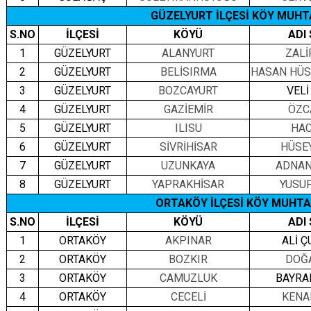
GÜZELYURT İLÇESİ KÖY MUHT
S.NO
İLÇESİ
KÖYÜ
ADI
1
GÜZELYURT
ALANYURT
ZALİ
2
GÜZELYURT
BELİSIRMA
HASAN HÜS
3
GÜZELYURT
BOZCAYURT
VELİ
4
GÜZELYURT
GAZİEMİR
ÖZC
5
GÜZELYURT
ILISU
HAC
6
GÜZELYURT
SİVRİHİSAR
HÜSE
7
GÜZELYURT
UZUNKAYA
ADNAN
8
GÜZELYURT
YAPRAKHİSAR
YUSU
ORTAKÖY İLÇESİ KÖY MUHTA
S.NO
İLÇESİ
KÖYÜ
ADI
1
ORTAKÖY
AKPINAR
ALİ 
2
ORTAKÖY
BOZKIR
DOĞ
3
ORTAKÖY
CAMUZLUK
BAYRA
4
ORTAKÖY
CECELİ
KENA