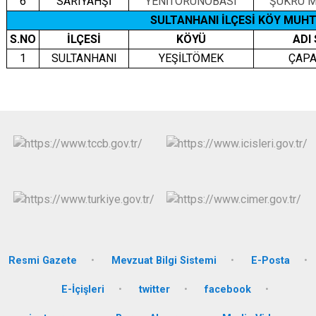
6
SARIYAHŞİ
YENİTORUNOBASI
ŞÜKRÜ 
SULTANHANI İLÇESİ KÖY MUHT
S.NO
İLÇESİ
KÖYÜ
ADI
1
SULTANHANI
YEŞİLTÖMEK
ÇAPA
Resmi Gazete
Mevzuat Bilgi Sistemi
E-Posta
E-İçişleri
twitter
facebook