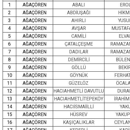
1
AĞAÇÖREN
ABALI
EROL
2
AĞAÇÖREN
ABDİUŞAĞI
HİKM
3
AĞAÇÖREN
AHIRLI
YUSU
4
AĞAÇÖREN
AVŞAR
MUSTAF
5
AĞAÇÖREN
CAMİLİ
ELVA
6
AĞAÇÖREN
ÇATALÇEŞME
RAMAZA
7
AĞAÇÖREN
DADILAR
RAMAZA
8
AĞAÇÖREN
DEMİRCİLİ
BÜLEN
9
AĞAÇÖREN
GÖLLÜ
BEKİ
10
AĞAÇÖREN
GÖYNÜK
FERHAT
11
AĞAÇÖREN
GÜZELÖZ
ÖCAL
12
AĞAÇÖREN
HACIAHMETLİ DAVUTLU
DURA
13
AĞAÇÖREN
HACIAHMETLİTEPEKÖY
İRAHİM
14
AĞAÇÖREN
HACIİSMAİİLLİ
YAKU
15
AĞAÇÖREN
HÜSREV
YAKUP
16
AĞAÇÖREN
KAŞIÇALIKLAR
CEYLAN