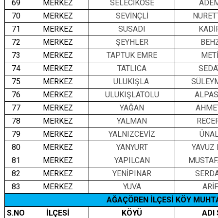
69
MERKEZ
SELECİKÖSE
ADE
70
MERKEZ
SEVİNÇLİ
NURET
71
MERKEZ
SUSADI
KADİ
72
MERKEZ
ŞEYHLER
BEH
73
MERKEZ
TAPTUK EMRE
MET
74
MERKEZ
TATLICA
SEDA
75
MERKEZ
ULUKIŞLA
SÜLEY
76
MERKEZ
ULUKIŞLATOLU
ALPAS
77
MERKEZ
YAĞAN
AHME
78
MERKEZ
YALMAN
RECE
79
MERKEZ
YALNIZCEVİZ
ÜNA
80
MERKEZ
YANYURT
YAVUZ 
81
MERKEZ
YAPILCAN
MUSTAF
82
MERKEZ
YENİPINAR
SERDA
83
MERKEZ
YUVA
ARİ
AĞAÇÖREN İLÇESİ KÖY MUHTA
S.NO
İLÇESİ
KÖYÜ
ADI