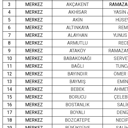
3
MERKEZ
AKÇAKENT
RAMAZA
4
MERKEZ
AKHİSAR
YASİN
5
MERKEZ
AKİN
HÜSE
6
MERKEZ
ALTINKAYA
REM
7
MERKEZ
ALAYHAN
YUNUS
8
MERKEZ
ARMUTLU
REC
9
MERKEZ
ATAKÖY
RAMAZA
10
MERKEZ
BABAKONAĞI
SERVE
11
MERKEZ
BAĞLI
TUNC
12
MERKEZ
BAYINDIR
ÖMER
13
MERKEZ
BAYMIŞ
EMİN
14
MERKEZ
BEBEK
AHME
15
MERKEZ
BORUCU
ÇELEB
16
MERKEZ
BOSTANLIK
SALİ
17
MERKEZ
BOYALI
DENİ
18
MERKEZ
BOZCATEPE
NECİ
19
MERKEZ
BÜYÜKGÜVE
SALİ