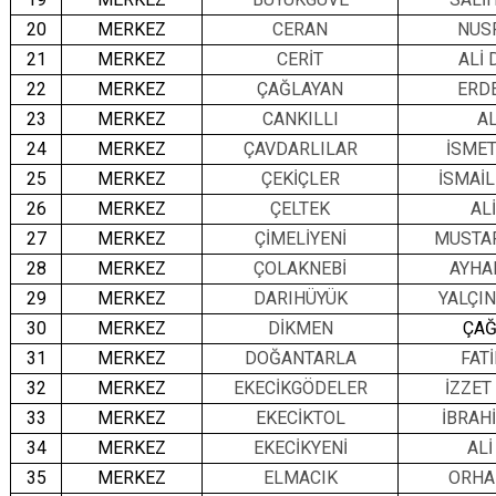
20
MERKEZ
CERAN
NUS
21
MERKEZ
CERİT
ALİ 
22
MERKEZ
ÇAĞLAYAN
ERD
23
MERKEZ
CANKILLI
AL
24
MERKEZ
ÇAVDARLILAR
İSME
25
MERKEZ
ÇEKİÇLER
İSMAİ
26
MERKEZ
ÇELTEK
AL
27
MERKEZ
ÇİMELİYENİ
MUSTA
28
MERKEZ
ÇOLAKNEBİ
AYHA
29
MERKEZ
DARIHÜYÜK
YALÇI
30
MERKEZ
DİKMEN
ÇAĞ
31
MERKEZ
DOĞANTARLA
FAT
32
MERKEZ
EKECİKGÖDELER
İZZET
33
MERKEZ
EKECİKTOL
İBRAH
34
MERKEZ
EKECİKYENİ
ALİ
35
MERKEZ
ELMACIK
ORHA