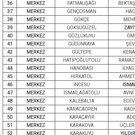
36
MERKEZ
FATMAUŞAĞI
BEKTA
37
MERKEZ
GENÇOSMAN
HAC
38
MERKEZ
GÖKÇE
MEH
39
MERKEZ
GÖKSÜGÜZEL
ZAYİ
40
MERKEZ
GÖZLÜKUYU
ÖM
41
MERKEZ
GÜCÜNKAYA
ŞEV
42
MERKEZ
GÜLTEPE
KENA
43
MERKEZ
HATİPOĞLUTOLU
RAMAZ
44
MERKEZ
HANOBASI
İLYAS
45
MERKEZ
HIRKATOL
AHMET
46
MERKEZ
İNCESU
İSMA
47
MERKEZ
İSMAİLAĞATOLU
AVNİ
48
MERKEZ
KALEBALTA
ECEV
49
MERKEZ
KARACAÖREN
KADİ
50
MERKEZ
KARAÇAYIR
AD
51
MERKEZ
KARAKOVA
ÜÇLER
52
MERKEZ
KARAKUYU
YILDI