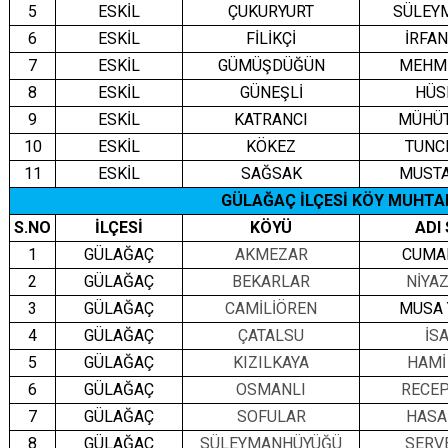
5
ESKİL
ÇUKURYURT
SÜLEY
6
ESKİL
FİLİKÇİ
İRFA
7
ESKİL
GÜMÜŞDÜĞÜN
MEHM
8
ESKİL
GÜNEŞLİ
HÜS
9
ESKİL
KATRANCI
MÜHÜT
10
ESKİL
KÖKEZ
TUNC
11
ESKİL
SAĞSAK
MUSTA
GÜLAĞAÇ İLÇESİ KÖY MUHTA
S.NO
İLÇESİ
KÖYÜ
ADI
1
GÜLAĞAÇ
AKMEZAR
CUMA
2
GÜLAĞAÇ
BEKARLAR
NİYA
3
GÜLAĞAÇ
CAMİLİÖREN
MUSA 
4
GÜLAĞAÇ
ÇATALSU
İS
5
GÜLAĞAÇ
KIZILKAYA
HAMİ
6
GÜLAĞAÇ
OSMANLI
RECE
7
GÜLAĞAÇ
SOFULAR
HASA
8
GÜLAĞAÇ
SÜLEYMANHÜYÜĞÜ
SERV