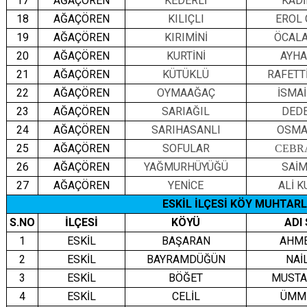
17
AĞAÇÖREN
KEDERLİ
KADİ
18
AĞAÇÖREN
KILIÇLI
EROL
19
AĞAÇÖREN
KIRIMİNİ
ÖCAL
20
AĞAÇÖREN
KURTİNİ
AYHA
21
AĞAÇÖREN
KÜTÜKLÜ
RAFETT
22
AĞAÇÖREN
OYMAAĞAÇ
İSMA
23
AĞAÇÖREN
SARIAĞIL
DED
24
AĞAÇÖREN
SARIHASANLI
OSMA
25
AĞAÇÖREN
SOFULAR
CEBR
26
AĞAÇÖREN
YAĞMURHÜYÜĞÜ
SAİM
27
AĞAÇÖREN
YENİCE
ALİ 
ESKİL İLÇESİ KÖY MUHTARL
S.NO
İLÇESİ
KÖYÜ
ADI
1
ESKİL
BAŞARAN
AHME
2
ESKİL
BAYRAMDÜĞÜN
NAİ
3
ESKİL
BÖĞET
MUSTA
4
ESKİL
CELİL
ÜMM