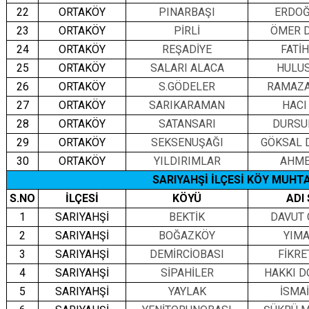
22
ORTAKÖY
PINARBAŞI
ERDOĞ
23
ORTAKÖY
PİRLİ
ÖMER 
24
ORTAKÖY
REŞADİYE
FATİ
25
ORTAKÖY
SALARI ALACA
HULUS
26
ORTAKÖY
S.GÖDELER
RAMAZA
27
ORTAKÖY
SARIKARAMAN
HACI
28
ORTAKÖY
SATANSARI
DURSU
29
ORTAKÖY
SEKSENUŞAĞI
GÖKSAL 
30
ORTAKÖY
YILDIRIMLAR
AHME
SARIYAHŞİ İLÇESİ KÖY MUHTA
S.NO
İLÇESİ
KÖYÜ
ADI
1
SARIYAHŞİ
BEKTİK
DAVUT 
2
SARIYAHŞİ
BOĞAZKÖY
YIMA
3
SARIYAHŞİ
DEMİRCİOBASI
FİKRE
4
SARIYAHŞİ
SİPAHİLER
HAKKI 
5
SARIYAHŞİ
YAYLAK
İSMA